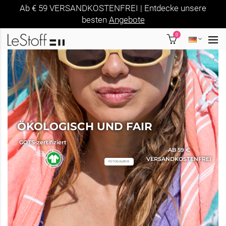
Ab € 59 VERSANDKOSTENFREI | Entdecke unsere
besten
Angebote
0
SALE
Finde reduzierte Ware im Sale
SALE