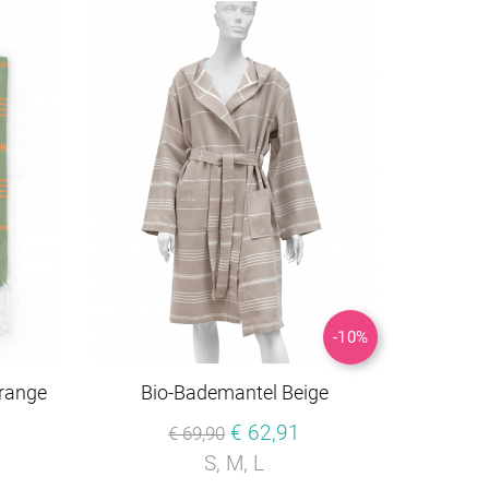
-10%
Orange
Bio-Bademantel Beige
€ 62,91
€ 69,90
S, M, L