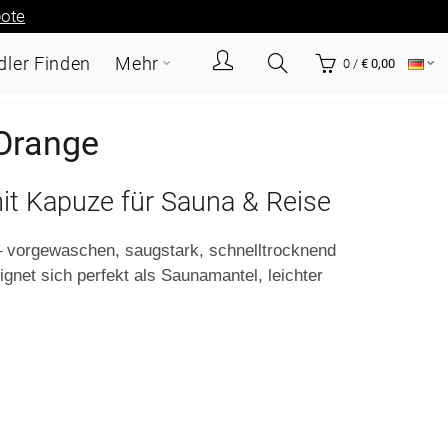
ote
ler Finden
Mehr
0
/
€ 0,00
 Orange
it Kapuze für Sauna & Reise
– vorgewaschen, saugstark, schnelltrocknend
net sich perfekt als Saunamantel, leichter