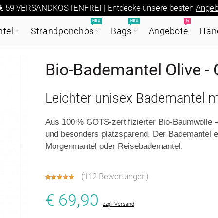
€ 59 VERSANDKOSTENFREI | Entdecke unsere besten
Angeb
NEU
NEU
%
tel
Strandponchos
Bags
Angebote
Händ
Bio-Bademantel Olive -
Leichter unisex Bademantel m
Aus 100 % GOTS-zertifizierter Bio-Baumwolle 
und besonders platzsparend. Der Bademantel eig
Morgenmantel oder Reisebademantel.
(
112 Bewertungen
)
€ 69,90
zzgl. Versand