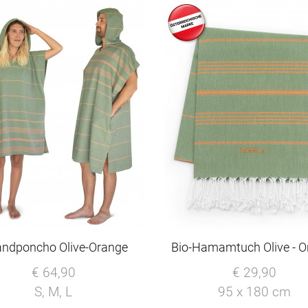
andponcho Olive-Orange
Bio-Hamamtuch Olive - 
€ 64,90
€ 29,90
S, M, L
95 x 180 cm