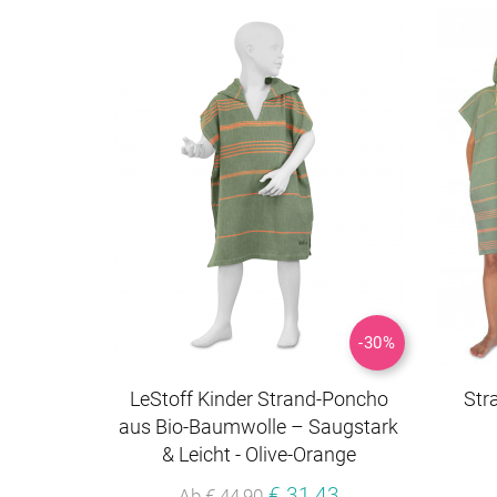
-30%
LeStoff Kinder Strand-Poncho
Str
aus Bio-Baumwolle – Saugstark
& Leicht - Olive-Orange
€ 31,43
Ab € 44,90