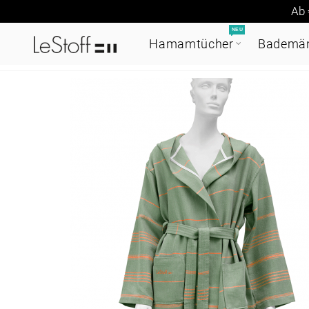
Ab 
NEU
Hamamtücher
Bademän