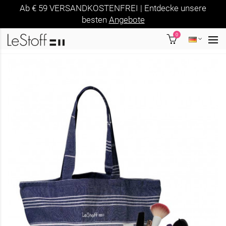
Ab € 59 VERSANDKOSTENFREI | Entdecke unsere
besten
Angebote
0