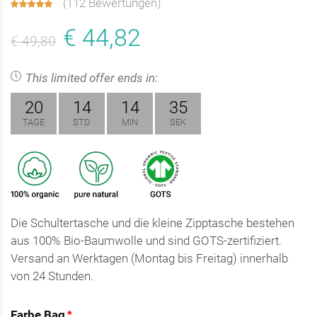
(
112 Bewertungen
)
€ 44,82
€ 49,80
This limited offer ends in:
20
14
14
35
TAGE
STD
MIN
SEK
Die Schultertasche und die kleine Zipptasche bestehen
aus 100% Bio-Baumwolle und sind GOTS-zertifiziert.
Versand an Werktagen (Montag bis Freitag) innerhalb
von 24 Stunden.
Farbe Bag