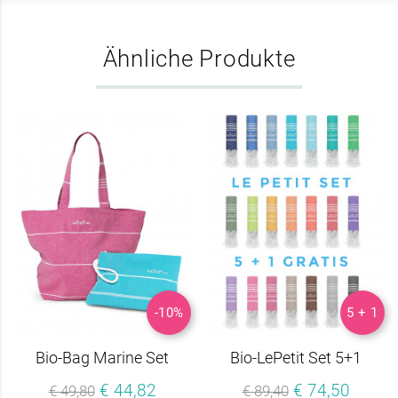
Ähnliche Produkte
-10%
5 + 1
Bio-Bag Marine Set
Bio-LePetit Set 5+1
€ 44,82
€ 74,50
€ 49,80
€ 89,40