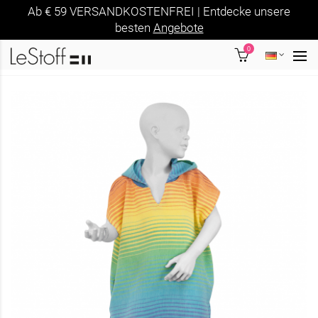
Ab € 59 VERSANDKOSTENFREI | Entdecke unsere
besten
Angebote
0