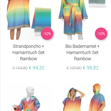
-10%
-10%
Strandponcho +
Bio Bademantel +
Hamamtuch Set
Hamamtuch Set
Rainbow
Rainbow
€ 94,32
€ 98,82
€ 104,80
€ 109,80