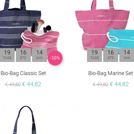
19
16
14
19
16
14
-10%
TAGE
STD
MIN
TAGE
STD
MIN
Bio-Bag Classic Set
Bio-Bag Marine Set
€ 44,82
€ 44,82
€ 49,80
€ 49,80