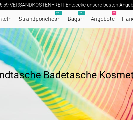
€ 59 VERSANDKOSTENFREI | Entdecke unsere besten
Angeb
NEU
NEU
%
tel
Strandponchos
Bags
Angebote
Händ
andtasche Badetasche Kosmet