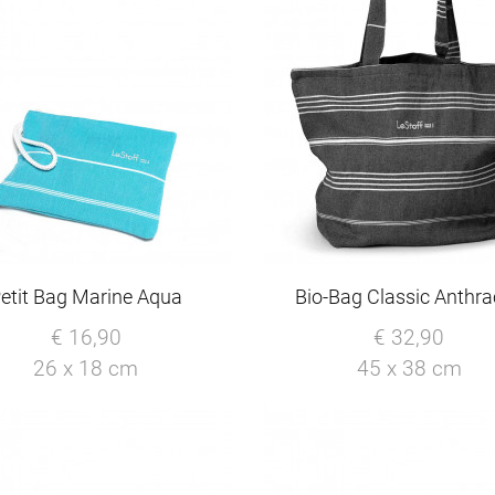
etit Bag Marine Aqua
Bio-Bag Classic Anthra
€ 16,90
€ 32,90
26 x 18 cm
45 x 38 cm