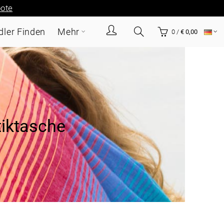
ote
ler Finden
Mehr
0
/
€ 0,00
iktasche