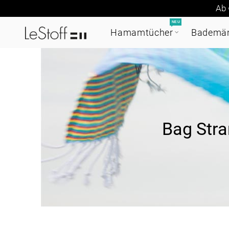
Ab 
NEU
Hamamtücher
Bademän
Bag Str