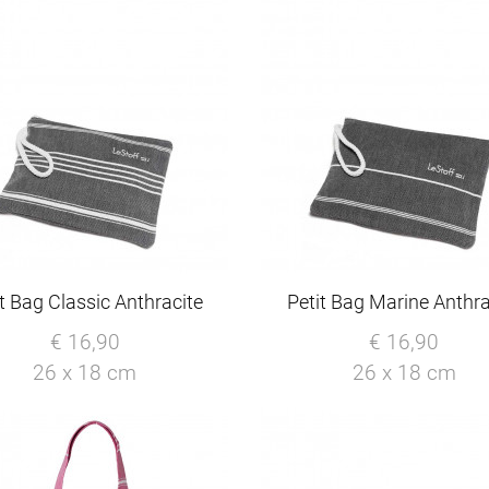
it Bag Classic Anthracite
Petit Bag Marine Anthra
€ 16,90
€ 16,90
26 x 18 cm
26 x 18 cm