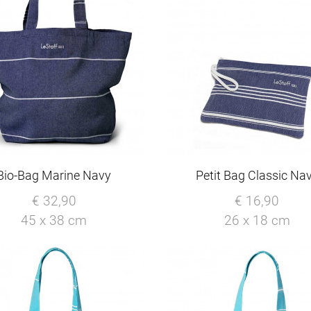
Bio-Bag Marine Navy
Petit Bag Classic Na
€ 32,90
€ 16,90
45 x 38 cm
26 x 18 cm