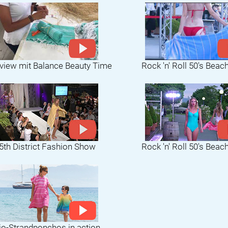
rview mit Balance Beauty Time
Rock 'n' Roll 50's Beac
5th District Fashion Show
Rock 'n' Roll 50's Beac
io-Strandponchos in action