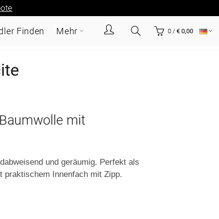
ote
ler Finden
Mehr
0
/
€ 0,00
ite
-Baumwolle mit
ndabweisend und geräumig. Perfekt als
t praktischem Innenfach mit Zipp.