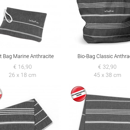
it Bag Marine Anthracite
Bio-Bag Classic Anthra
€ 16,90
€ 32,90
26 x 18 cm
45 x 38 cm