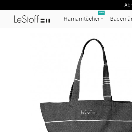
Ab 
NEU
Hamamtücher
Bademän