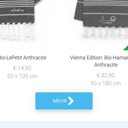
Bio-LePetit Anthracite
Vienna Edition: Bio-Ham
Anthracite
€ 14,90
€ 32,90
50 x 100 cm
95 x 180 cm
MEHR