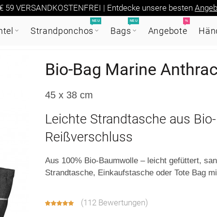
€ 59 VERSANDKOSTENFREI | Entdecke unsere besten
Angeb
NEU
NEU
%
tel
Strandponchos
Bags
Angebote
Händ
Bio-Bag Marine Anthrac
45 x 38 cm
Leichte Strandtasche aus Bio
Reißverschluss
Aus 100% Bio-Baumwolle – leicht gefüttert, sa
Strandtasche, Einkaufstasche oder Tote Bag mi
(
112 Bewertungen
)