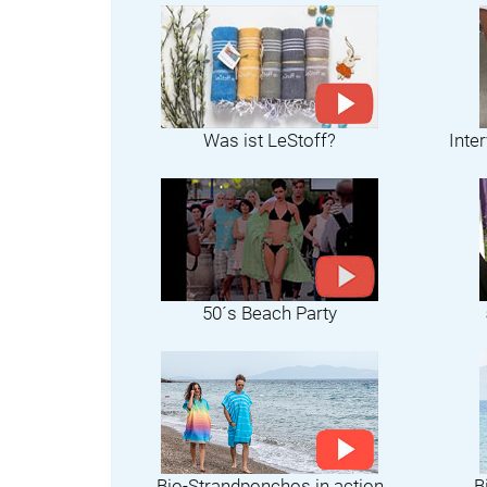
Was ist LeStoff?
Inte
50´s Beach Party
Bio-Strandponchos in action
B