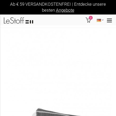
Ab € 59 VERSANDKOSTENFREI | Entdecke unsere
besten
Angebote
0