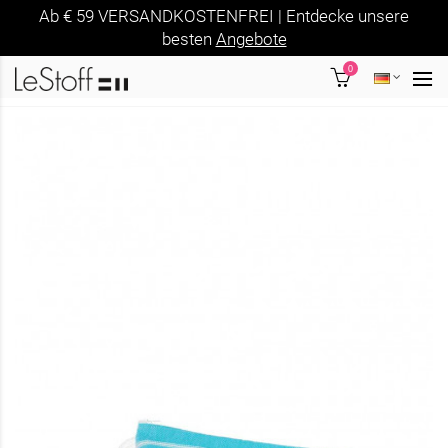
Ab € 59 VERSANDKOSTENFREI | Entdecke unsere
besten
Angebote
0