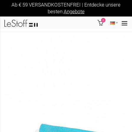
Ab € 59 VERSANDKOSTENFREI | Entdecke unsere
besten
Angebote
0