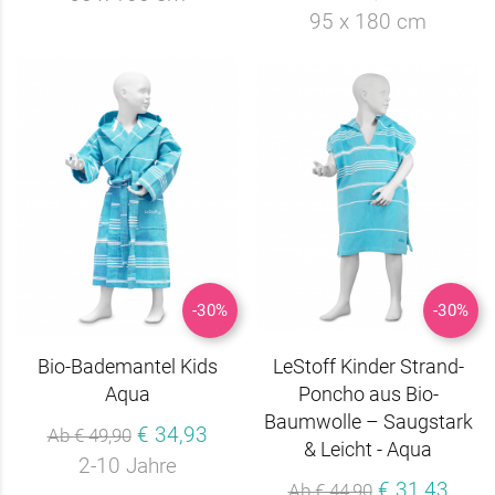
95 x 180 cm
-30%
-30%
Bio-Bademantel Kids
LeStoff Kinder Strand-
Aqua
Poncho aus Bio-
Baumwolle – Saugstark
€ 34,93
Ab € 49,90
& Leicht - Aqua
2-10 Jahre
€ 31,43
Ab € 44,90