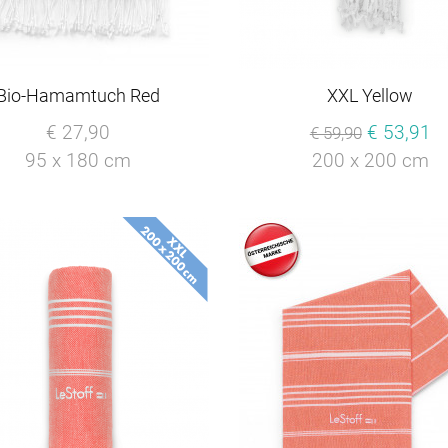
Bio-Hamamtuch Red
XXL Yellow
€ 27,90
€ 53,91
€ 59,90
95 x 180 cm
200 x 200 cm