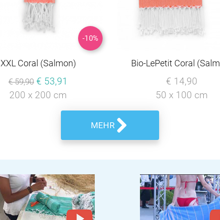
-10%
XXL Coral (Salmon)
Bio-LePetit Coral (Sal
€ 53,91
€ 14,90
€ 59,90
200 x 200 cm
50 x 100 cm
MEHR