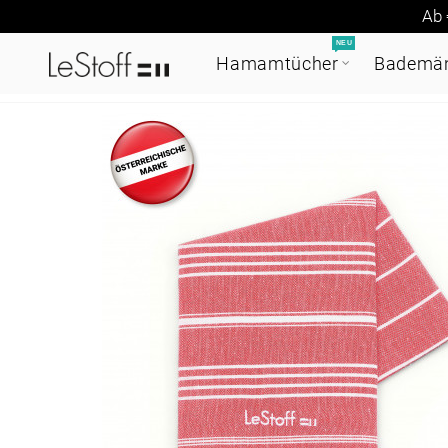
Ab 
NEU
Hamamtücher
Bademän