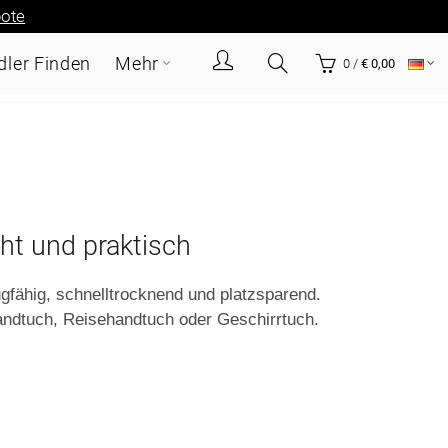
ote
ler Finden
Mehr
0
/
€ 0,00
cht und praktisch
ähig, schnelltrocknend und platzsparend.
andtuch, Reisehandtuch oder Geschirrtuch.