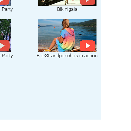
h Party
Bikinigala
Bio-Strandponchos in action
h Party