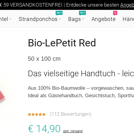
€ 59 VERSANDKOSTENFREI | Entdecke unsere besten
Angeb
NEU
NEU
%
tel
Strandponchos
Bags
Angebote
Händ
Bio-LePetit Red
50 x 100 cm
Das vielseitige Handtuch - lei
Aus 100% Bio-Baumwolle – vorgewaschen, saugf
Ideal als Gästehandtuch, Gesichtstuch, Sporth
(
112 Bewertungen
)
€ 14,90
zzgl. Versand