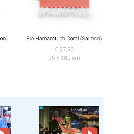
mon)
Bio-Hamamtuch Coral (Salmon)
€ 27,90
95 x 180 cm