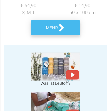
€ 64,90
€ 14,90
S, M, L
50 x 100 cm
MEHR
Was ist LeStoff?