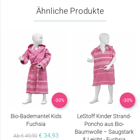
Ähnliche Produkte
-30%
-30%
Bio-Bademantel Kids
LeStoff Kinder Strand-
Fuchsia
Poncho aus Bio-
Baumwolle – Saugstark
€ 34,93
Ab € 49,90
& Leicht - Fuchsia