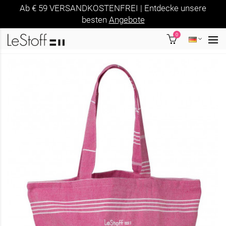
Ab € 59 VERSANDKOSTENFREI | Entdecke unsere
besten
Angebote
0