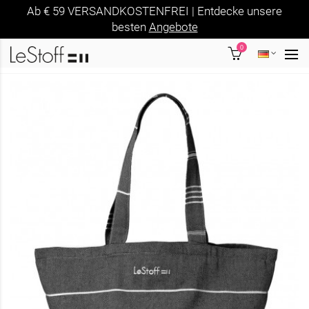
Ab € 59 VERSANDKOSTENFREI | Entdecke unsere
besten
Angebote
0