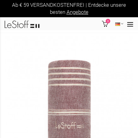
Ab € 59 VERSANDKOSTENFREI | Entdecke unsere
besten
Angebote
0