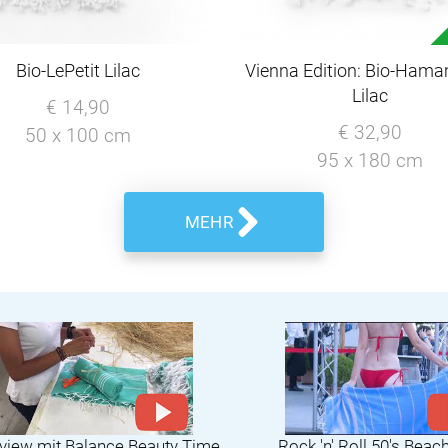
Bio-LePetit Lilac
Vienna Edition: Bio-Ham
Lilac
€ 14,90
€ 32,90
50 x 100 cm
95 x 180 cm
MEHR
rview mit Balance Beauty Time
Rock 'n' Roll 50's Beac