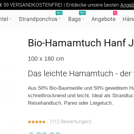
€ 59 VERSANDKOSTENFREI | Entdecke unsere besten
Angeb
NEU
NEU
%
tel
Strandponchos
Bags
Angebote
Händ
Bio-Hamamtuch Hanf 
100 x 180 cm
Das leichte Hamamtuch - der v
Aus 50% Bio-Baumwolle und 50% gewebtem Han
schnelltrocknend und leicht. Ideal als Strandt
Reisehandtuch, Pareo oder Liegetuch.
(
112 Bewertungen
)