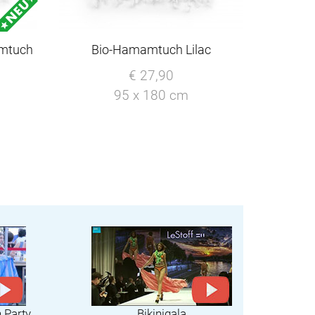
amtuch
Bio-Hamamtuch Lilac
€ 27,90
95 x 180 cm
h Party
Bikinigala