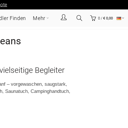
ote
ler Finden
Mehr
0
/
€ 0,00
Jeans
ielseitige Begleiter
f – vorgewaschen, saugstark,
uch, Saunatuch, Campinghandtuch,