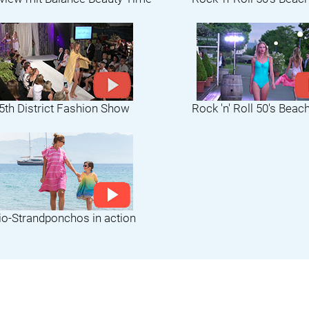
5th District Fashion Show
Rock 'n' Roll 50's Beac
io-Strandponchos in action