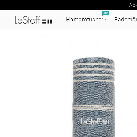
Ab 
NEU
Hamamtücher
Bademän