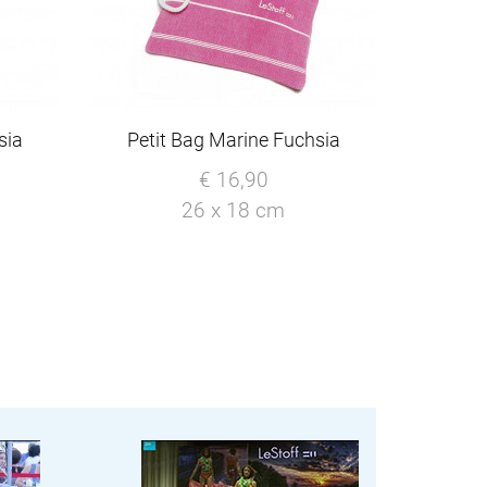
sia
Petit Bag Marine Fuchsia
€ 16,90
26 x 18 cm