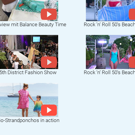
rview mit Balance Beauty Time
Rock 'n' Roll 50's Beac
5th District Fashion Show
Rock 'n' Roll 50's Beac
io-Strandponchos in action