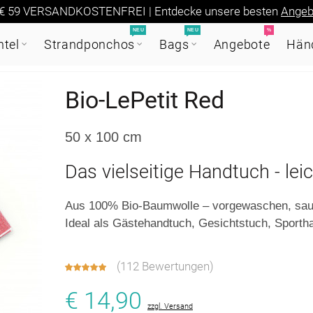
€ 59 VERSANDKOSTENFREI | Entdecke unsere besten
Angeb
NEU
NEU
%
tel
Strandponchos
Bags
Angebote
Händ
Bio-LePetit Red
50 x 100 cm
Das vielseitige Handtuch - lei
Aus 100% Bio-Baumwolle – vorgewaschen, saugf
Ideal als Gästehandtuch, Gesichtstuch, Sporth
(
112 Bewertungen
)
€ 14,90
zzgl. Versand