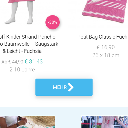
-30%
off Kinder Strand-Poncho
Petit Bag Classic Fuch
io-Baumwolle – Saugstark
€ 16,90
& Leicht - Fuchsia
26 x 18 cm
€ 31,43
Ab € 44,90
2-10 Jahre
MEHR