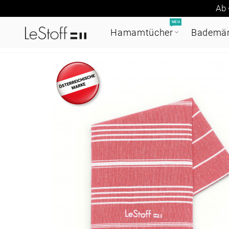
Ab 
NEU
Hamamtücher
Bademän