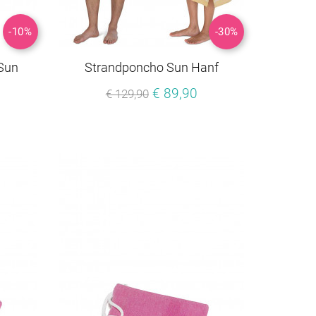
-10%
-30%
Sun
Strandponcho Sun Hanf
€ 89,90
€ 129,90