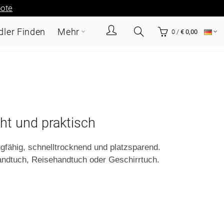
ote
ler Finden
Mehr
0
/
€ 0,00
cht und praktisch
ähig, schnelltrocknend und platzsparend.
andtuch, Reisehandtuch oder Geschirrtuch.