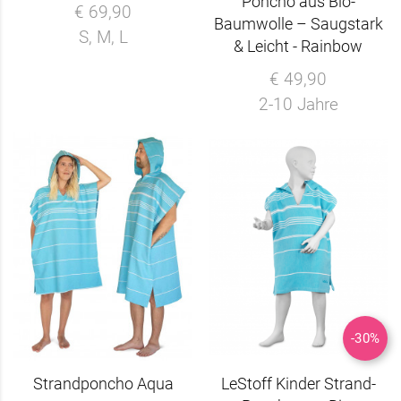
Poncho aus Bio-
€ 69,90
Baumwolle – Saugstark
S, M, L
& Leicht - Rainbow
€ 49,90
2-10 Jahre
-30%
Strandponcho Aqua
LeStoff Kinder Strand-