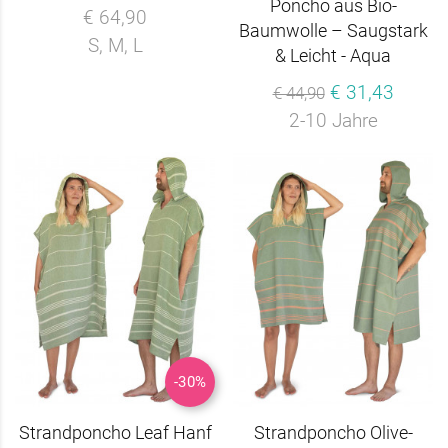
Poncho aus Bio-
€ 64,90
Baumwolle – Saugstark
S, M, L
& Leicht - Aqua
€ 31,43
€ 44,90
2-10 Jahre
-30%
Strandponcho Leaf Hanf
Strandponcho Olive-