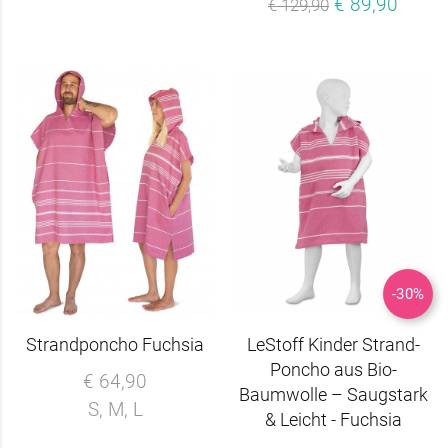
€ 89,90
€ 129,90
-30%
Strandponcho Fuchsia
LeStoff Kinder Strand-
Poncho aus Bio-
€ 64,90
Baumwolle – Saugstark
S, M, L
& Leicht - Fuchsia