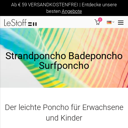
Ab € 59 VERSANDKOSTENFREI | Entdecke unsere
besten
Angebote
0
Strandponcho Badeponcho
Surfponcho
Der leichte Poncho für Erwachsene
und Kinder