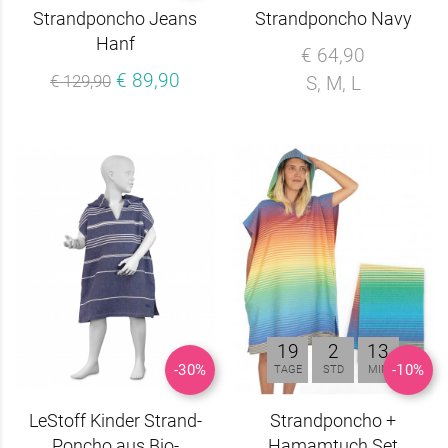
Strandponcho Jeans
Strandponcho Navy
Hanf
€ 64,90
€ 89,90
€ 129,90
S, M, L
19
2
13
-30%
-10%
TAGE
STD
MIN
LeStoff Kinder Strand-
Strandponcho +
Poncho aus Bio-
Hamamtuch Set