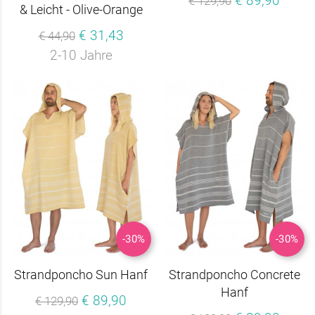
€ 89,90
€ 129,90
& Leicht - Olive-Orange
€ 31,43
€ 44,90
2-10 Jahre
-30%
-30%
Strandponcho Sun Hanf
Strandponcho Concrete
Hanf
€ 89,90
€ 129,90