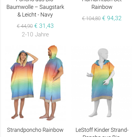
Baumwolle – Saugstark
Rainbow
& Leicht - Navy
€ 94,32
€ 104,80
€ 31,43
€ 44,90
2-10 Jahre
Strandponcho Rainbow
LeStoff Kinder Strand-