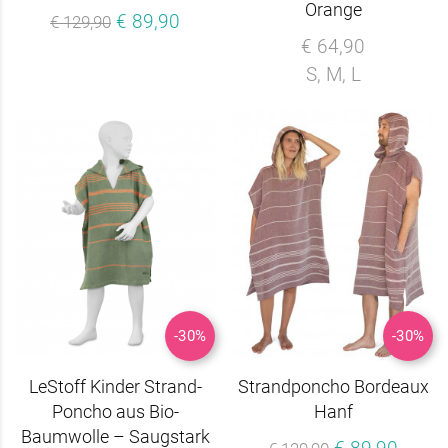
Orange
€ 89,90
€ 129,90
€ 64,90
S, M, L
-30%
-30%
LeStoff Kinder Strand-
Strandponcho Bordeaux
Poncho aus Bio-
Hanf
Baumwolle – Saugstark