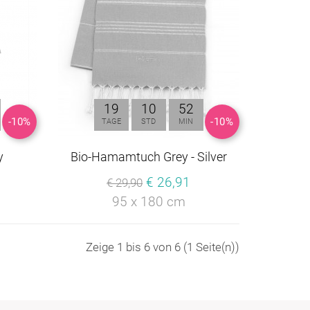
19
10
52
-10%
-10%
TAGE
STD
MIN
y
Bio-Hamamtuch Grey - Silver
€ 26,91
€ 29,90
95 x 180 cm
Zeige 1 bis 6 von 6 (1 Seite(n))