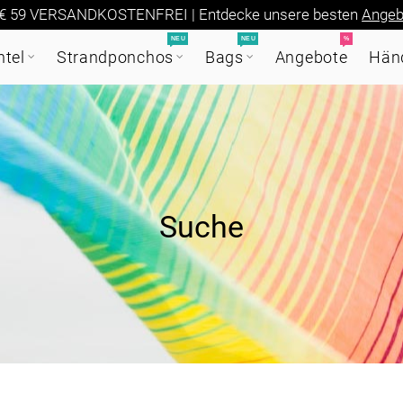
€ 59 VERSANDKOSTENFREI | Entdecke unsere besten
Angeb
NEU
NEU
%
tel
Strandponchos
Bags
Angebote
Händ
Suche