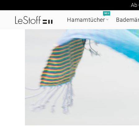
Ab 
NEU
Hamamtücher
Bademän