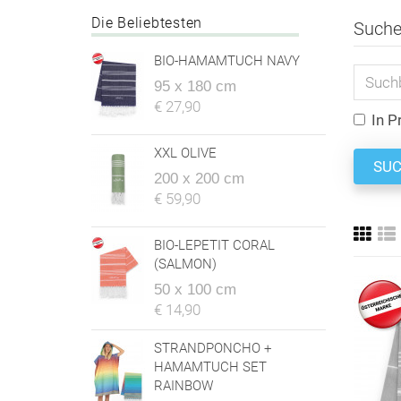
Die Beliebtesten
Such
BIO-HAMAMTUCH NAVY
95 x 180 cm
€ 27,90
In P
XXL OLIVE
200 x 200 cm
€ 59,90
BIO-LEPETIT CORAL
(SALMON)
50 x 100 cm
€ 14,90
STRANDPONCHO +
HAMAMTUCH SET
RAINBOW