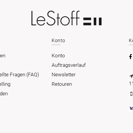
Konto
K
ien
Konto
Auftragsverlauf
ellte Fragen (FAQ)
Newsletter
1
lling
Retouren
nden