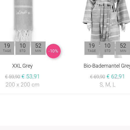
19
10
52
19
10
52
-10%
TAGE
STD
MIN
TAGE
STD
MIN
XXL Grey
Bio-Bademantel Gre
€ 53,91
€ 62,91
€ 59,90
€ 69,90
200 x 200 cm
S, M, L