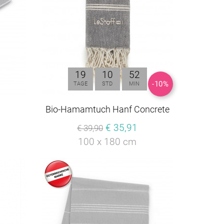
19
10
52
-10%
TAGE
STD
MIN
Bio-Hamamtuch Hanf Concrete
€ 35,91
€ 39,90
100 x 180 cm