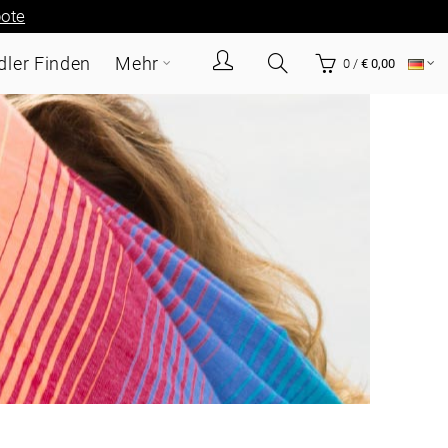
ote
ler Finden
Mehr
0
/
€ 0,00