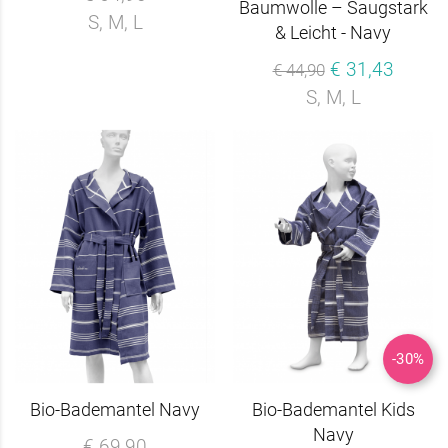
Baumwolle – Saugstark
S, M, L
& Leicht - Navy
€ 31,43
€ 44,90
S, M, L
-30%
Bio-Bademantel Navy
Bio-Bademantel Kids
Navy
€ 69,90