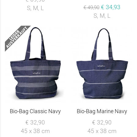
€ 34,93
€ 49,90
S, M, L
S, M, L
Bio-Bag Classic Navy
Bio-Bag Marine Navy
€ 32,90
€ 32,90
45 x 38 cm
45 x 38 cm