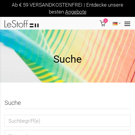
Ab € 59 VERSANDKOSTENFREI | Entdecke unsere
besten
Angebote
0
Suche
Suche