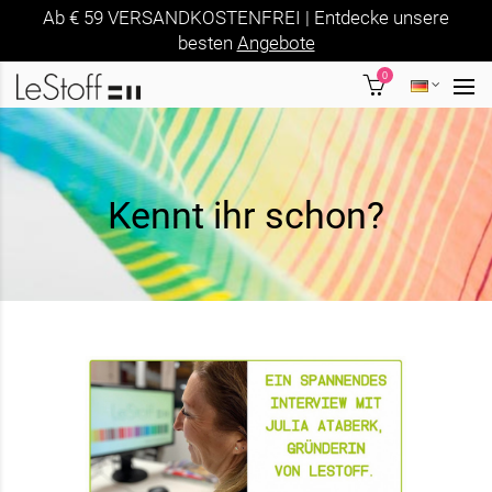
Ab € 59 VERSANDKOSTENFREI | Entdecke unsere
besten
Angebote
0
Kennt ihr schon?