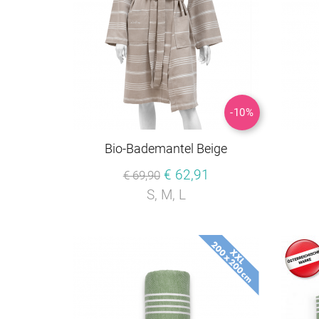
-10%
Bio-Bademantel Beige
€ 62,91
€ 69,90
S, M, L