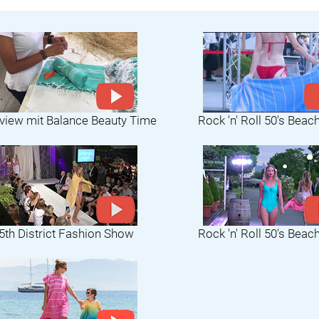
rview mit Balance Beauty Time
Rock 'n' Roll 50's Beac
5th District Fashion Show
Rock 'n' Roll 50's Beac