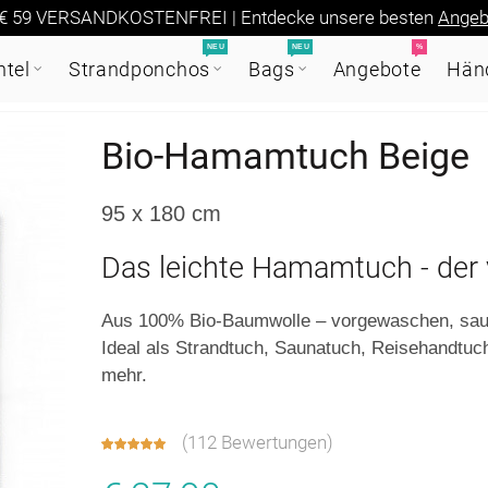
€ 59 VERSANDKOSTENFREI | Entdecke unsere besten
Angeb
NEU
NEU
%
tel
Strandponchos
Bags
Angebote
Händ
Bio-Hamamtuch Beige
95 x 180 cm
Das leichte Hamamtuch - der v
Aus 100% Bio-Baumwolle – vorgewaschen, saug
Ideal als Strandtuch, Saunatuch, Reisehandtuc
mehr.
(
112 Bewertungen
)