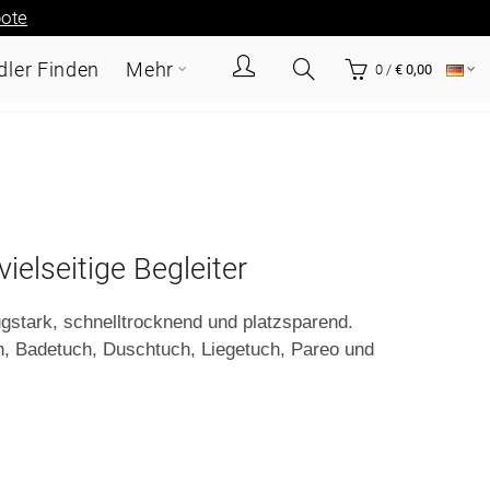
ote
ler Finden
Mehr
0
/
€ 0,00
ielseitige Begleiter
stark, schnelltrocknend und platzsparend.
h, Badetuch, Duschtuch, Liegetuch, Pareo und