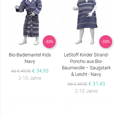
-30%
-30%
Bio-Bademantel Kids
LeStoff Kinder Strand-
Navy
Poncho aus Bio-
Baumwolle – Saugstark
€ 34,93
Ab € 49,90
& Leicht - Navy
2-10 Jahre
€ 31,43
Ab € 44,90
2-10 Jahre