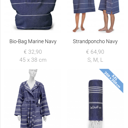
Bio-Bag Marine Navy
Strandponcho Navy
€ 32,90
€ 64,90
45 x 38 cm
S, M, L