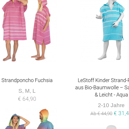
Strandponcho Fuchsia
LeStoff Kinder Strand
aus Bio-Baumwolle – S
S, M, L
& Leicht - Aqua
€ 64,90
2-10 Jahre
€ 31,
Ab € 44,90