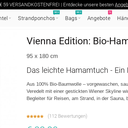
€ 59 VERSANDKOSTENFREI | Entdecke unsere besten
Angeb
NEU
NEU
%
tel
Strandponchos
Bags
Angebote
Händ
Vienna Edition: Bio-Ha
95 x 180 cm
Das leichte Hamamtuch - Ei
Aus 100% Bio-Baumwolle – vorgewaschen, saug
Veredelt mit einer gestickten Wiener Skyline
Begleiter für Reisen, am Strand, in der Sauna, 
(
112 Bewertungen
)