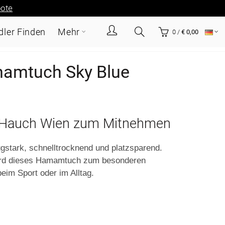
ote
ler Finden
Mehr
0
/
€ 0,00
mamtuch Sky Blue
n Hauch Wien zum Mitnehmen
stark, schnelltrocknend und platzsparend.
 wird dieses Hamamtuch zum besonderen
beim Sport oder im Alltag.