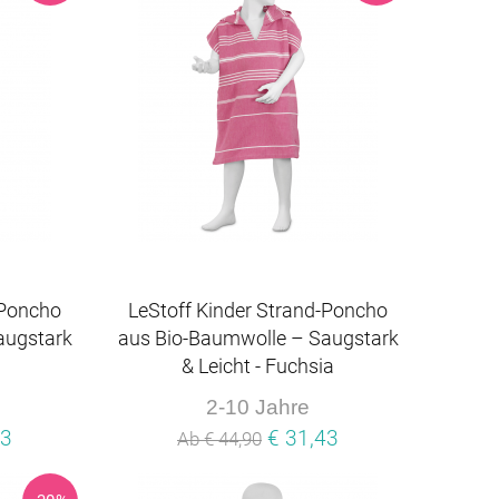
-Poncho
LeStoff Kinder Strand-Poncho
augstark
aus Bio-Baumwolle – Saugstark
& Leicht - Fuchsia
2-10 Jahre
43
€ 31,43
Ab € 44,90