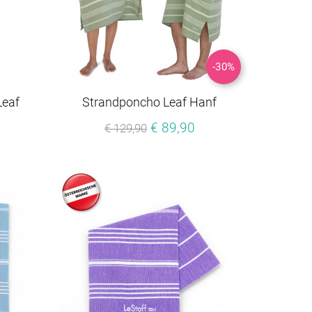
-30%
Leaf
Strandponcho Leaf Hanf
€ 89,90
€ 129,90