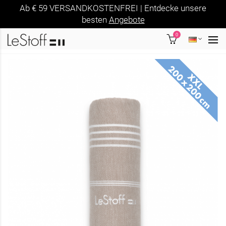
Ab € 59 VERSANDKOSTENFREI | Entdecke unsere
besten
Angebote
0