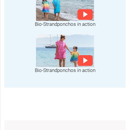
Bio-Strandponchos in action
Bio-Strandponchos in action