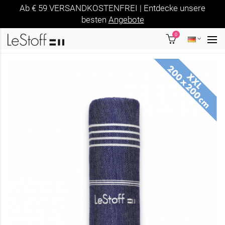
Ab € 59 VERSANDKOSTENFREI | Entdecke unsere
besten
Angebote
0