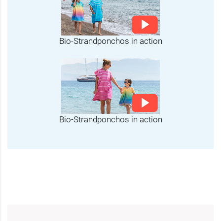
Bio-Strandponchos in action
Bio-Strandponchos in action