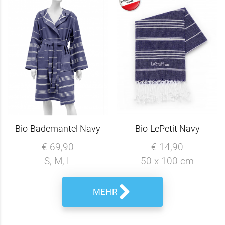
Bio-Bademantel Navy
Bio-LePetit Navy
€ 69,90
€ 14,90
S, M, L
50 x 100 cm
MEHR