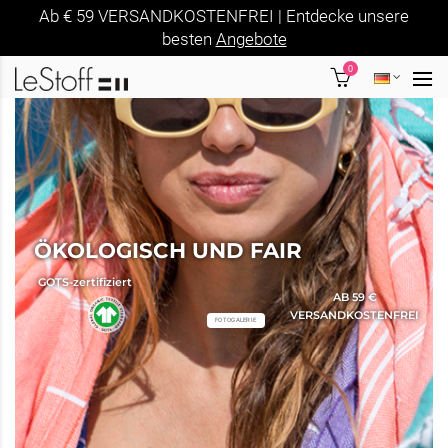
Ab € 59 VERSANDKOSTENFREI | Entdecke unsere
besten
Angebote
0
SALE
Finde reduzierte Ware im Sale
FOTOGALERIE
SALE
AB 59 €
VERSANDKOSTENFREI