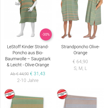
-30%
LeStoff Kinder Strand-
Strandponcho Olive-
Poncho aus Bio-
Orange
Baumwolle – Saugstark
€ 64,90
& Leicht - Olive-Orange
S, M, L
€ 31,43
Ab € 44,90
2-10 Jahre