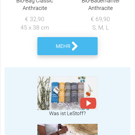
Bio-Bag Classic
Bio-Bademantel
Anthracite
Anthracite
€ 32,90
€ 69,90
45 x 38 cm
S, M, L
MEHR
Was ist LeStoff?