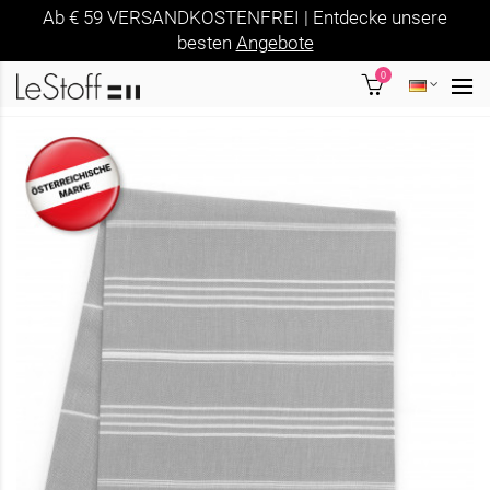
Ab € 59 VERSANDKOSTENFREI | Entdecke unsere
besten
Angebote
0