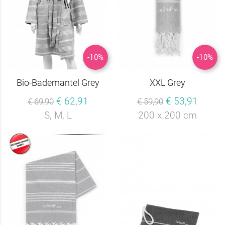
-10%
-10%
Bio-Bademantel Grey
XXL Grey
€ 62,91
€ 53,91
€ 69,90
€ 59,90
S, M, L
200 x 200 cm