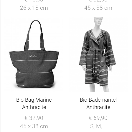
26 x 18 cm
45 x 38 cm
Bio-Bag Marine
Bio-Bademantel
Anthracite
Anthracite
€ 32,90
€ 69,90
45 x 38 cm
S, M, L