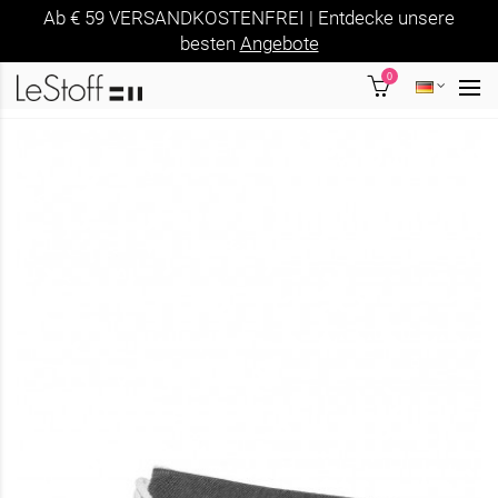
Ab € 59 VERSANDKOSTENFREI | Entdecke unsere
besten
Angebote
0