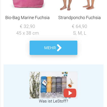
Bio-Bag Marine Fuchsia
Strandponcho Fuchsia
€ 32,90
€ 64,90
45 x 38 cm
S, M, L
MEHR
Was ist LeStoff?