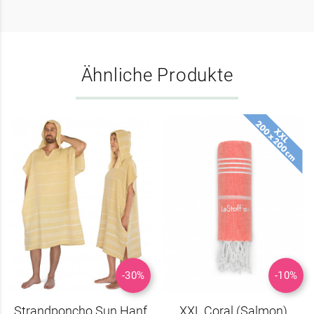
Ähnliche Produkte
-30%
-10%
Strandponcho Sun Hanf
XXL Coral (Salmon)