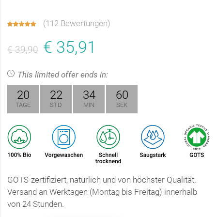
(
112 Bewertungen
)
€ 35,91
€ 39,90
This limited offer ends in:
20
22
34
59
TAGE
STD
MIN
SEK
GOTS-zertifiziert, natürlich und von höchster Qualität.
Versand an Werktagen (Montag bis Freitag) innerhalb
von 24 Stunden.