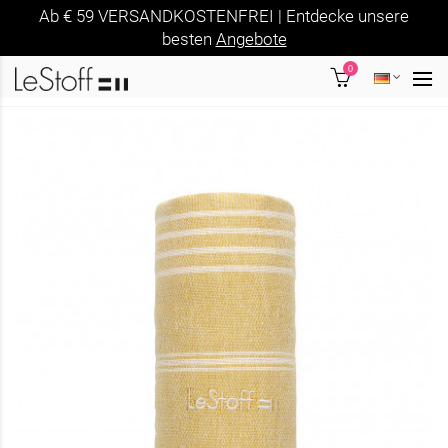
Ab € 59 VERSANDKOSTENFREI | Entdecke unsere
besten
Angebote
0