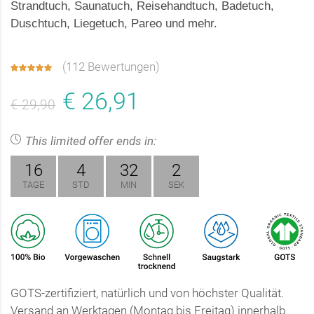
Strandtuch, Saunatuch, Reisehandtuch, Badetuch,
Duschtuch, Liegetuch, Pareo und mehr.
(
112 Bewertungen
)
€ 26,91
€ 29,90
This limited offer ends in:
16
4
32
1
TAGE
STD
MIN
SEK
GOTS-zertifiziert, natürlich und von höchster Qualität.
Versand an Werktagen (Montag bis Freitag) innerhalb