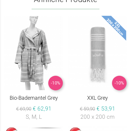
-10%
-10%
Bio-Bademantel Grey
XXL Grey
€ 62,91
€ 53,91
€ 69,90
€ 59,90
S, M, L
200 x 200 cm