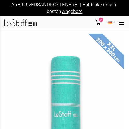
Ab € 59 VERSANDKOSTENFREI | Entdecke unsere
besten
Angebote
0