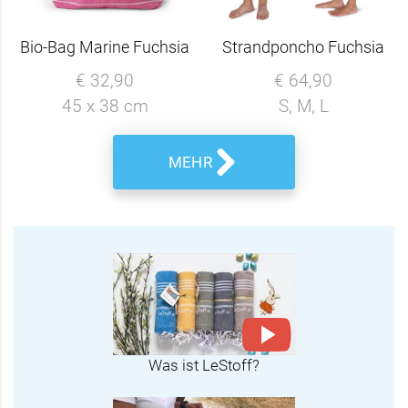
Bio-Bag Marine Fuchsia
Strandponcho Fuchsia
€ 32,90
€ 64,90
45 x 38 cm
S, M, L
MEHR
Was ist LeStoff?