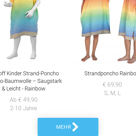
off Kinder Strand-Poncho
Strandponcho Rainb
io-Baumwolle – Saugstark
€ 69,90
& Leicht - Rainbow
S, M, L
Ab € 49,90
2-10 Jahre
MEHR