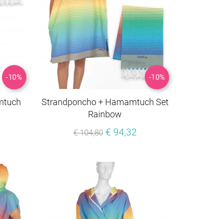
-10%
-10%
mtuch
Strandponcho + Hamamtuch Set
Rainbow
€ 94,32
€ 104,80