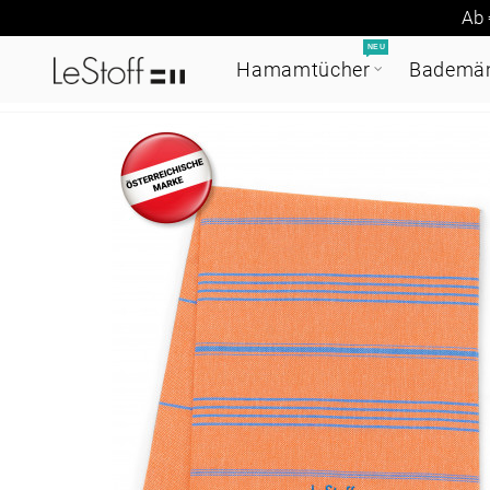
Ab 
NEU
Hamamtücher
Bademän