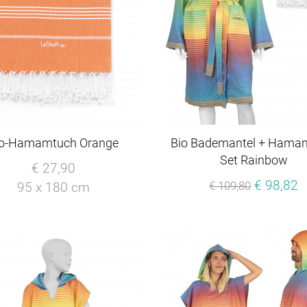
io-Hamamtuch Orange
Bio Bademantel + Hama
Set Rainbow
€ 27,90
€ 98,82
€ 109,80
95 x 180 cm