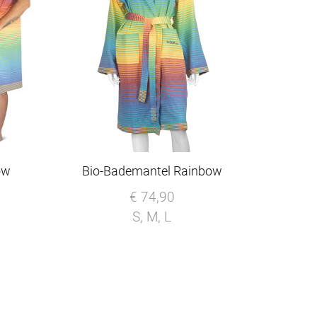
ow
Bio-Bademantel Rainbow
€ 74,90
S, M, L