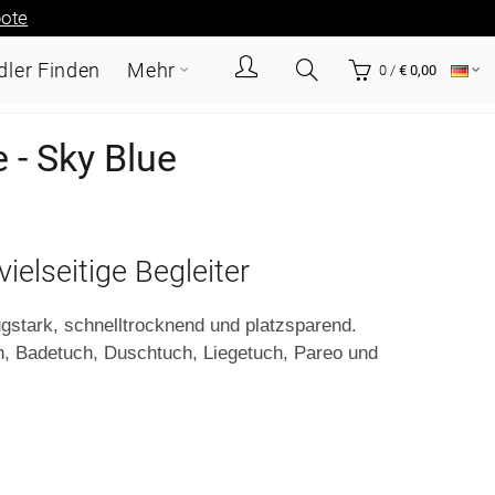
ote
ler Finden
Mehr
0
/
€ 0,00
- Sky Blue
ielseitige Begleiter
stark, schnelltrocknend und platzsparend.
h, Badetuch, Duschtuch, Liegetuch, Pareo und