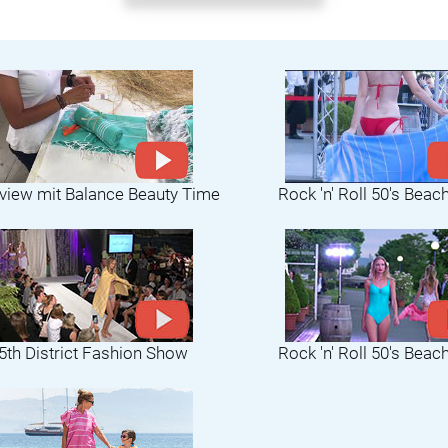
rview mit Balance Beauty Time
Rock 'n' Roll 50's Beac
5th District Fashion Show
Rock 'n' Roll 50's Beac