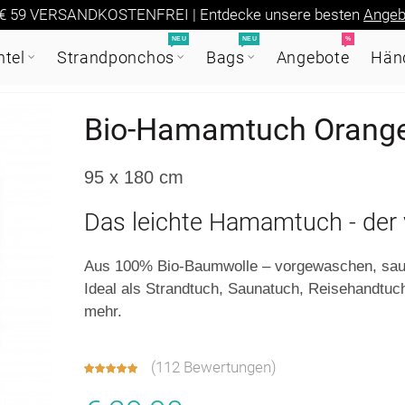
€ 59 VERSANDKOSTENFREI | Entdecke unsere besten
Angeb
NEU
NEU
%
tel
Strandponchos
Bags
Angebote
Händ
Bio-Hamamtuch Orange 
95 x 180 cm
Das leichte Hamamtuch - der v
Aus 100% Bio-Baumwolle – vorgewaschen, saug
Ideal als Strandtuch, Saunatuch, Reisehandtuc
mehr.
(
112 Bewertungen
)